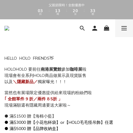
1
1
4
4
2
2
4
4
3
3
1
1
4
4
4
4
父親節限時！全館優惠中
父親節限時！全館優惠中
0
0
3
3
1
1
3
3
2
2
0
0
3
3
3
3
:
:
:
:
:
:
日
日
時
時
分
分
秒
秒
2
2
0
0
2
2
1
1
2
2
2
2
9
9
1
1
1
1
0
0
1
1
1
1
8
9
8
0
0
0
0
0
0
0
0
加入會員享 $50 購物金（消費滿$500即可折抵5%）
7
8
9
7
6
9
7
9
8
6
9
9
5
8
6
8
7
5
8
8
4
7
5
7
6
4
7
7
全館滿 $1000 享免運費
3
6
4
6
5
3
6
6
2
5
3
5
4
2
5
5
HELLO HOLO FRIENDS👋
1
4
2
4
3
1
4
4
父親節限時！全館優惠中
0
3
1
3
2
0
3
3
:
:
:
HOLOHOLO 要前往
南港展覽館
參加
咖啡展
啦
日
時
分
秒
2
0
2
1
2
2
現場會有全系列HOLO商品做展示及現貨販售
1
1
0
1
1
以及
＼隱藏新品／
獨家曝光！！！
0
0
0
0
當然也有展場限定優惠提供給來現場的粉絲們啦
｢ 全館單件 9 折／兩件 8 5折 」
現場滿額還有隱藏周邊要送大家啦～
● 滿$1500 贈【海棉小藍】
● 滿$3000 贈【小花包杯袋】or【HOLO毛毛怪吊飾】任選
● 滿$5000 贈【品牌收納盒】