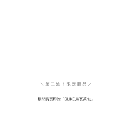
＼ 第 二 波 ！ 限 定 贈 品 ／
期間購買即贈「BLIKE 烏瓦茶包」