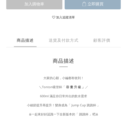
加入購物車
立即購買
加入追蹤清單
商品描述
送貨及付款方式
顧客評價
商品描述
大家的心願，小編都有收到！
＼Tonton吸管杯「
／
容 量 升 級 」
600ml 滿足你日常外出的飲水需求
小細節提升再提升！變身成為「 Jump Cup 跳跳杯 」
⇊一起來好好認識一下全新版本的「 跳跳杯 」吧⇊