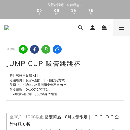
1
1
1
1
1
1
7
7
2
2
6
6
3
3
7
7
父親節限時！全館優惠中
父親節限時！全館優惠中
0
0
0
0
0
0
6
6
1
1
5
5
2
2
6
6
:
:
:
:
:
:
日
日
時
時
分
分
秒
秒
5
5
0
0
4
4
1
1
5
5
9
9
9
4
4
3
3
0
0
4
4
8
8
8
9
3
3
2
2
3
3
加入會員享 $50 購物金（消費滿$500即可折抵5%）
7
7
7
8
9
2
2
1
1
2
2
6
6
6
7
8
1
1
0
0
1
1
5
5
5
6
7
0
0
0
0
4
4
4
5
9
6
全館滿 $1000 享免運費
分享到
3
3
3
9
4
8
5
9
2
2
2
8
3
7
4
8
1
1
1
7
2
6
3
7
JUMP CUP 吸管跳跳杯
父親節限時！全館優惠中
0
0
0
6
1
5
2
6
:
:
:
日
時
分
秒
5
0
4
1
5
．贈〚替換用吸嘴 x1〛
4
3
0
4
．延續經典〚吸管+直飲口〛2種飲用方式
3
2
3
．美國Tritan製成，材質耐用安全不含BPA
2
1
2
．耐冷耐熱，0-100℃ 皆可裝
1
0
1
．360度密封防漏，安心隨身放包包
0
0
至
08/31 16:00
截止
指定商品，8月回饋限定｜HOLOHOLO 全
館杯瓶 8 折