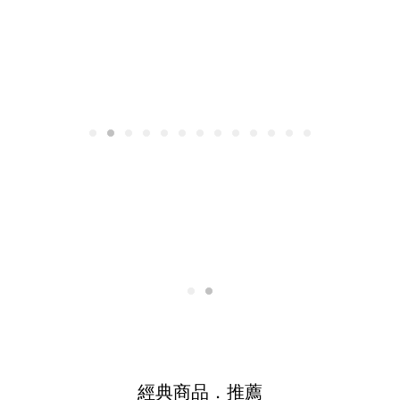
⎯ 經典商品．推薦 ⎯