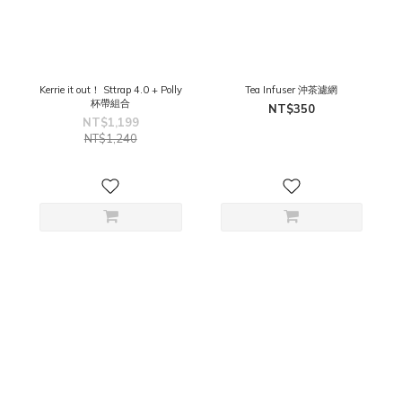
Kerrie it out！ Sttrap 4.0 + Polly
Tea Infuser 沖茶濾網
杯帶組合
NT$350
NT$1,199
NT$1,240