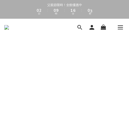
1
1
3
3
1
1
2
2
7
7
1
1
4
4
父親節限時！全館優惠中
父親節限時！全館優惠中
0
0
2
2
0
0
9
9
1
1
6
6
0
0
3
3
:
:
:
:
:
:
日
日
時
時
分
分
秒
秒
1
1
8
8
0
0
5
5
2
2
9
9
9
0
0
7
7
4
4
1
1
8
8
9
8
6
6
3
3
0
0
加入會員享 $50 購物金（消費滿$500即可折抵5%）
7
9
7
8
7
5
5
2
2
6
8
6
7
6
9
4
4
1
1
5
7
5
6
5
8
3
3
0
0
4
6
4
5
4
7
2
2
全館滿 $1000 享免運費
3
5
3
4
9
3
6
1
1
2
4
2
3
8
2
5
0
0
1
3
1
2
7
1
4
父親節限時！全館優惠中
0
2
0
9
1
6
0
3
:
:
:
日
時
分
秒
1
8
0
5
2
0
7
4
1
6
3
0
5
2
4
1
3
0
2
1
0