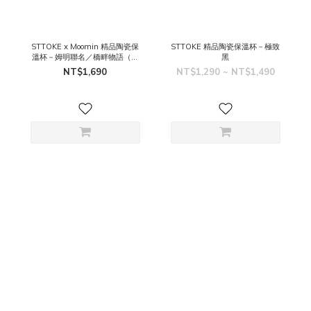
STTOKE x Moomin 精品陶瓷保
STTOKE 精品陶瓷保溫杯－極致
溫杯－姆明聯名／橋畔物語（淺
黑
灰）
NT$1,690
NT$1,290 ~ NT$1,490