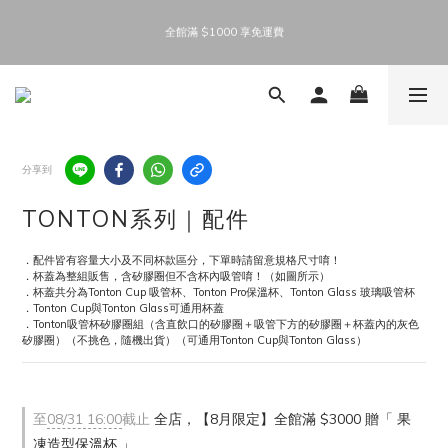
5
5
5
6
7
1
1
1
1
2
3
6
6
8
父親節限時！全館優惠中
4
4
4
5
6
9
9
0
全館滿 $1000 享免運費
0
0
0
1
2
5
5
7
:
:
:
3
3
3
4
5
8
8
日
時
分
秒
0
1
4
4
6
2
2
2
3
4
7
7
9
0
3
3
5
1
1
1
2
3
6
6
8
父親節限時！全館優惠中
2
2
4
0
0
0
1
2
5
5
7
:
:
:
1
1
3
日
時
分
秒
0
1
4
4
6
0
0
2
0
3
3
5
1
2
2
4
0
分享到
1
1
3
0
0
2
1
TONTON系列｜配件
0
．配件皆有容量大小及不同杯款區分，下單時請留意規格尺寸唷！
．杯蓋為整組販售，含矽膠圈但不含杯內吸管唷！（如圖所示）
．杯蓋共分為Tonton Cup 吸管杯、Tonton Pro保溫杯、Tonton Glass 玻璃吸管杯
．Tonton Cup與Tonton Glass可通用杯蓋
．Tonton吸管杯矽膠圈組（含直飲口的矽膠圈＋吸管下方的矽膠圈＋杯蓋內的灰色
矽膠圈）（不挑色，隨機出貨）（可通用Tonton Cup與Tonton Glass）
至
08/31 16:00
截止
全店，【8月限定】全館滿 $3000 贈「 果
凍造型保溫杯 」