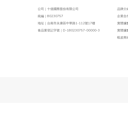
公司｜十億國際股份有限公司
品牌介紹
統編｜80230757
企業合作
地址｜台南市永康區中華路1-112號17樓
實體據點
食品業登記字號｜D-180230757-00000-3
實體據點
蝦皮商城