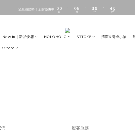
1
1
1
1
1
1
6
6
4
4
5
5
6
6
9
9
9
0
0
0
0
0
0
5
5
3
3
9
9
4
4
5
5
:
:
:
:
:
:
父親節限時！全館優惠中
父親節限時！全館優惠中
8
8
8
日
日
時
時
分
分
秒
秒
4
4
2
2
8
8
3
3
4
4
7
7
7
3
3
1
1
7
7
2
2
3
3
6
6
6
9
2
2
0
0
6
6
1
1
2
2
加入會員享 $50 購物金（消費滿$500即可折抵5%）
5
5
5
8
9
1
1
5
5
0
0
1
1
4
4
4
9
7
8
9
0
0
4
4
0
0
3
3
3
8
6
7
8
New in｜新品快報
HOLOHOLO
STTOKE
清潔&周邊小物
全館滿 $1000 享免運費
3
3
2
2
2
7
5
6
7
2
2
1
1
1
6
4
5
6
 Store
1
1
0
0
0
5
3
9
4
5
:
:
:
父親節限時！全館優惠中
0
0
日
時
分
秒
4
2
8
3
4
3
1
7
2
3
2
0
6
1
2
1
5
0
1
0
4
0
3
2
1
0
我們
顧客服務