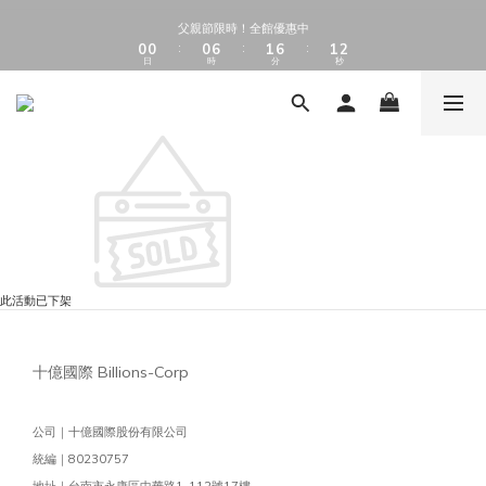
2
2
2
8
3
8
3
4
1
1
1
7
2
7
2
3
父親節限時！全館優惠中
1
1
1
7
2
7
2
3
父親節限時！全館優惠中
0
0
0
6
1
6
1
2
:
:
:
0
0
0
6
1
6
1
2
:
:
:
日
時
分
秒
日
時
分
秒
5
0
5
0
1
5
0
5
0
1
4
4
0
4
4
0
3
3
3
3
2
2
2
2
1
1
1
1
0
0
0
0
此活動已下架
十億國際 Billions-Corp
公司｜十億國際股份有限公司
統編｜80230757
地址｜台南市永康區中華路1-112號17樓